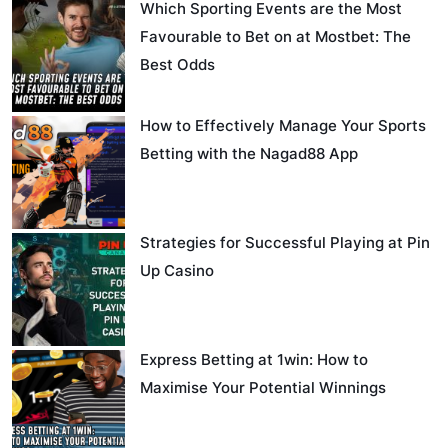
Which Sporting Events are the Most
Favourable to Bet on at Mostbet: The
Best Odds
How to Effectively Manage Your Sports
Betting with the Nagad88 App
Strategies for Successful Playing at Pin
Up Casino
Express Betting at 1win: How to
Maximise Your Potential Winnings