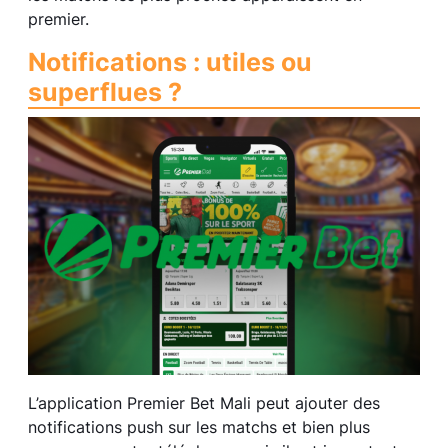
premier.
Notifications : utiles ou
superflues ?
L’application Premier Bet Mali peut ajouter des
notifications push sur les matchs et bien plus