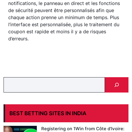
notifications, le panneau en direct et les fonctions
de sécurité peuvent être personnalisés afin que
chaque action prenne un minimum de temps. Plus
l’interface est personnalisée, plus le traitement du
coupon est rapide et moins il y a de risques
d’erreurs.
SEARCH
BEST BETTING SITES IN INDIA
Registering on 1Win from Côte d’Ivoire: