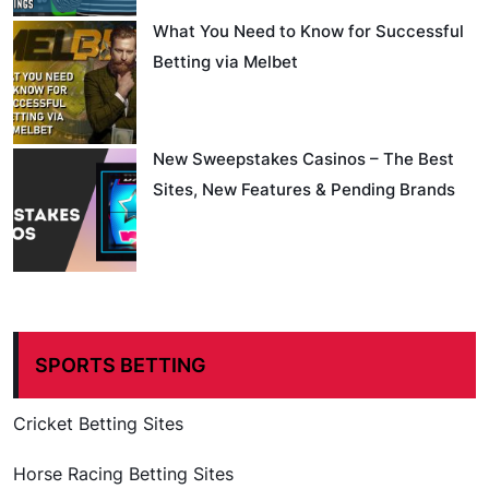
What You Need to Know for Successful
Betting via Melbet
New Sweepstakes Casinos – The Best
Sites, New Features & Pending Brands
SPORTS BETTING
Cricket Betting Sites
Horse Racing Betting Sites