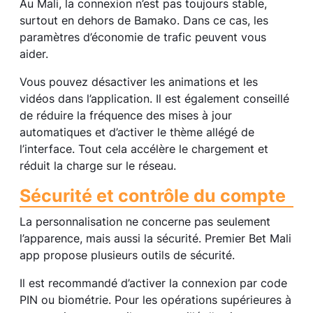
Au Mali, la connexion n’est pas toujours stable,
surtout en dehors de Bamako. Dans ce cas, les
paramètres d’économie de trafic peuvent vous
aider.
Vous pouvez désactiver les animations et les
vidéos dans l’application. Il est également conseillé
de réduire la fréquence des mises à jour
automatiques et d’activer le thème allégé de
l’interface. Tout cela accélère le chargement et
réduit la charge sur le réseau.
Sécurité et contrôle du compte
La personnalisation ne concerne pas seulement
l’apparence, mais aussi la sécurité. Premier Bet Mali
app propose plusieurs outils de sécurité.
Il est recommandé d’activer la connexion par code
PIN ou biométrie. Pour les opérations supérieures à