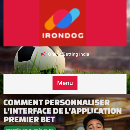
Skip
to
content
Online Betting India
Menu