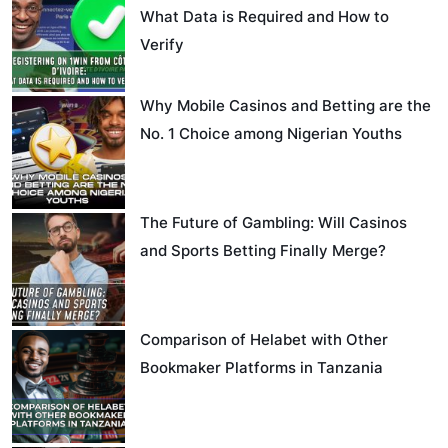
What Data is Required and How to
Verify
Why Mobile Casinos and Betting are the
No. 1 Choice among Nigerian Youths
The Future of Gambling: Will Casinos
and Sports Betting Finally Merge?
Comparison of Helabet with Other
Bookmaker Platforms in Tanzania