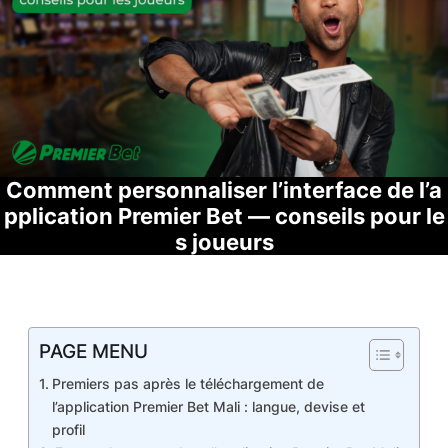
Comment personnaliser l’interface de l’a
pplication Premier Bet — conseils pour le
s joueurs
PAGE MENU
Premiers pas après le téléchargement de
l’application Premier Bet Mali : langue, devise et
profil